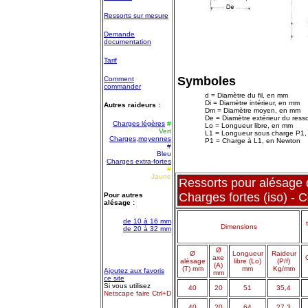
Ressorts sur mesure
Demande
documentation
Tarif
Symboles
Comment
commander
d = Diamètre du fil, en mm
Di = Diamètre intérieur, en mm
Autres raideurs :
Dm = Diamètre moyen, en mm
De = Diamètre extérieur du ress
Charges légères
#
Lo = Longueur libre, en mm
Vert
L1 = Longueur sous charge P1
Charges,moyennes
P1 = Charge à L1, en Newton
#
Bleu
Charges extra-fortes
#
Jaune
Ressorts pour alésage
Charges fortes (iso) - 
Pour autres
alésage :
de 10 à 16 mm
Dimensions
de 20 à 32 mm
Ø
Ø
Longueur
Raideur
axe
alésage
libre (Lo)
(P/f)
(A)
(T) mm
mm
Kg/mm
Ajoutez aux favoris
mm
ce site
Si vous utilisez
40
20
51
35,4
Netscape faire Ctrl+D
40
20
64
27,3