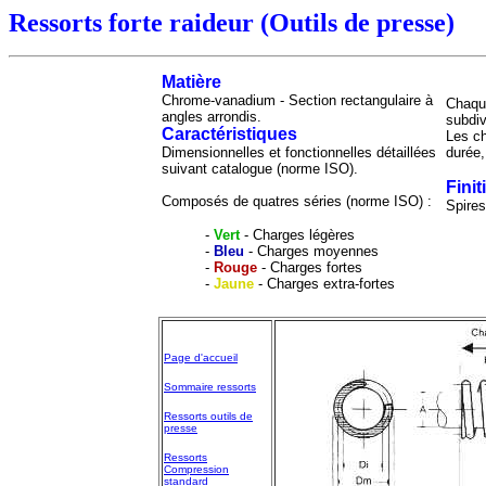
Ressorts forte raideur (Outils de presse)
Matière
Chrome-vanadium - Section rectangulaire à
Chaqu
angles arrondis.
subdiv
Caractéristiques
Les ch
Dimensionnelles et fonctionnelles détaillées
durée
suivant catalogue (norme ISO).
Finit
Composés de quatres séries (norme ISO) :
Spires
-
Vert
- Charges légères
-
Bleu
- Charges moyennes
-
Rouge
- Charges fortes
-
Jaune
- Charges extra-fortes
Page d'accueil
Sommaire ressorts
Ressorts outils de
presse
Ressorts
Compression
standard