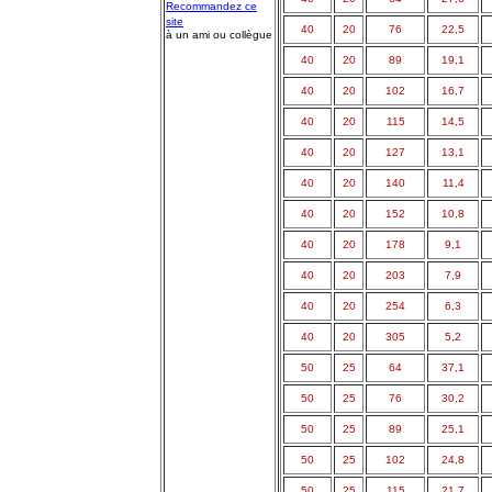
Recommandez ce
site
40
20
76
22,5
à un ami ou collègue
40
20
89
19,1
40
20
102
16,7
40
20
115
14,5
40
20
127
13,1
40
20
140
11,4
40
20
152
10,8
40
20
178
9,1
40
20
203
7,9
40
20
254
6,3
40
20
305
5,2
50
25
64
37,1
50
25
76
30,2
50
25
89
25,1
50
25
102
24,8
50
25
115
21,7