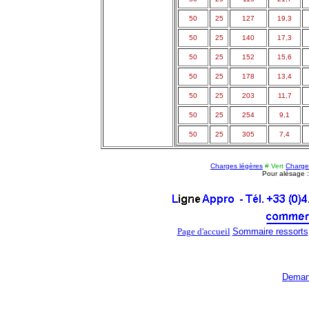
50
25
127
19,3
50
25
140
17,3
50
25
152
15,6
50
25
178
13,4
50
25
203
11,7
50
25
254
9,1
50
25
305
7,4
Charges légères
# Vert
Charge
Pour alésage 
Page d'accueil
Sommaire ressorts
Deman