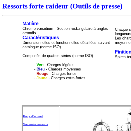
Ressorts forte raideur (Outils de presse)
Matière
Chrome-vanadium - Section rectangulaire à angles
Chaque s
arrondis.
longueurs
Caractéristiques
Les charg
Dimensionnelles et fonctionnelles détaillées suivant
moyenne,
catalogue (norme ISO).
Finitio
Composés de quatres séries (norme ISO) :
Spires te
-
Vert
- Charges légères
-
Bleu
- Charges moyennes
-
Rouge
- Charges fortes
-
Jaune
- Charges extra-fortes
Page d'accueil
Sommaire ressorts