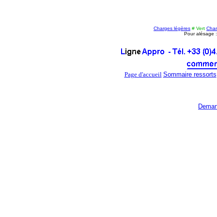
Charges légères
# Vert
Cha
Pour alésage 
Page d'accueil
Sommaire ressorts
Deman