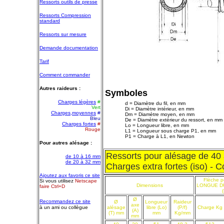
Ressorts outils de presse
Ressorts Compression
standard
Ressorts sur mesure
Demande documentation
Tarif
Comment commander
Autres raideurs :
Symboles
Charges légères
#
d = Diamètre du fil, en mm
Vert
Di = Diamètre intérieur, en mm
Charges,moyennes
#
Dm = Diamètre moyen, en mm
Bleu
De = Diamètre extérieur du ressort, en mm
Charges fortes
#
Lo = Longueur libre, en mm
Rouge
L1 = Longueur sous charge P1, en mm
P1 = Charge à L1, en Newton
Pour autres alésage :
Ressorts pour alésage de 40
de 10 à 16 mm
de 20 à 32 mm
Charges extra fortes (iso) - C
Ajoutez aux favoris ce site
Flèche p
Si vous utilisez
Netscape
Dimensions
LONGUE D
faire Ctrl+D
(
Ø
Recommandez ce site
Ø
Longueur
Raideur
axe
à un ami ou collègue
alésage
libre (Lo)
(P/f)
Charge Kg
(A)
(T) mm
mm
Kg/mm
mm