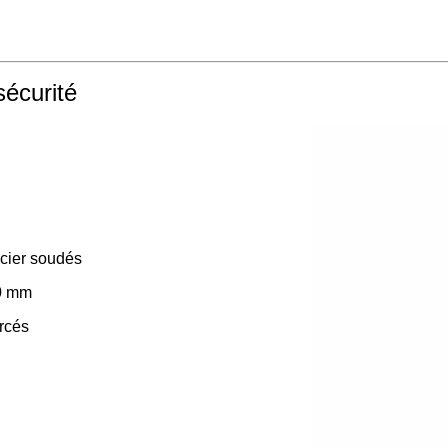
sécurité
acier soudés
50 mm
orcés